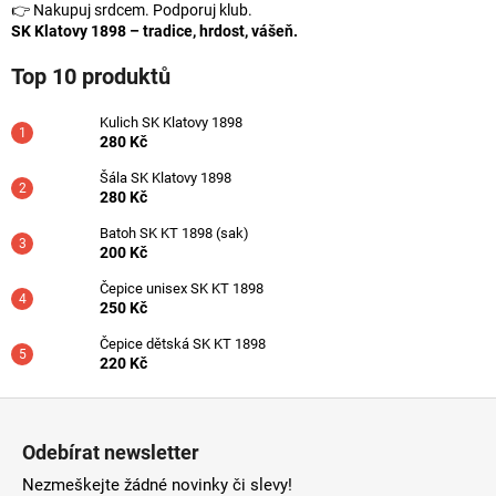
👉 Nakupuj srdcem. Podporuj klub.
a
SK Klatovy 1898 – tradice, hrdost, vášeň.
j
Top 10 produktů
í
t
Kulich SK Klatovy 1898
?
280 Kč
Šála SK Klatovy 1898
280 Kč
Batoh SK KT 1898 (sak)
200 Kč
HLEDAT
Čepice unisex SK KT 1898
250 Kč
Čepice dětská SK KT 1898
D
220 Kč
o
p
Z
o
á
r
Odebírat newsletter
p
u
Nezmeškejte žádné novinky či slevy!