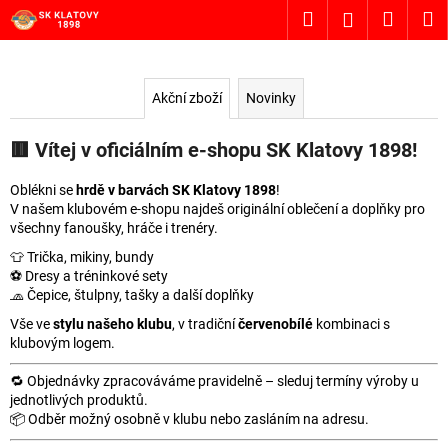
K
Přejít
Hledat
Nákup
M
Přihlášení
na
o
obsah
Zpět
Zpět
košík
š
í
Akční zboží
Novinky
C
k
o
🟥 Vítej v oficiálním e-shopu SK Klatovy 1898!
p
o
Oblékni se
hrdě v barvách SK Klatovy 1898
!
t
V našem klubovém e-shopu najdeš originální oblečení a doplňky pro
všechny fanoušky, hráče i trenéry.
ř
👕 Trička, mikiny, bundy
e
⚽️ Dresy a tréninkové sety
b
🧢 Čepice, štulpny, tašky a další doplňky
u
Vše ve
stylu našeho klubu
, v tradiční
červenobílé
kombinaci s
j
klubovým logem.
e
🔁 Objednávky zpracováváme pravidelně – sleduj termíny výroby u
t
jednotlivých produktů.
e
📦 Odběr možný osobně v klubu nebo zasláním na adresu.
n