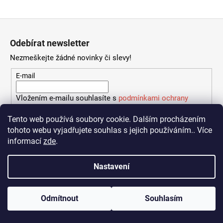
a
Z
j
á
í
Odebírat newsletter
p
t
Nezmeškejte žádné novinky či slevy!
a
?
t
E-mail
í
Vložením e-mailu souhlasíte s
podmínkami ochrany
osobních údajů
HLEDAT
Tento web používá soubory cookie. Dalším procházením
tohoto webu vyjadřujete souhlas s jejich používáním.. Více
PŘIHLÁSIT SE
informací
zde
.
D
Nastavení
o
Vytvořil Shoptet
p
o
Copyright 2026
SK Klatovy 1898, z.s.
. Všechna práva vyhrazena.
Odmítnout
Souhlasím
r
u