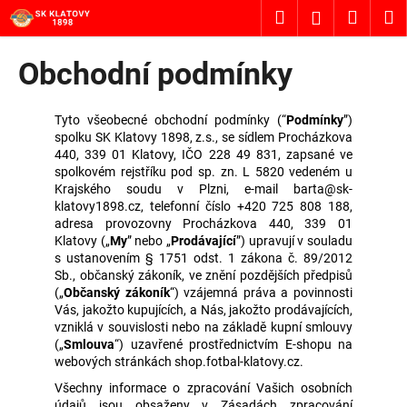
K
Přejít
Hledat
Nákup
M
Přihlášení
na
o
obsah
Zpět
Zpět
košík
š
Obchodní podmínky
í
C
k
o
Tyto všeobecné obchodní podmínky (“
Podmínky
”)
spolku SK Klatovy 1898, z.s., se sídlem Procházkova
p
440, 339 01 Klatovy, IČO 228 49 831, zapsané ve
o
spolkovém rejstříku pod sp. zn. L 5820 vedeném u
Krajského soudu v Plzni, e-mail barta@sk-
t
klatovy1898.cz, telefonní číslo +420 725 808 188,
ř
adresa provozovny Procházkova 440, 339 01
e
Klatovy („
My
” nebo „
Prodávající
”) upravují v souladu
s ustanovením § 1751 odst. 1 zákona č. 89/2012
b
Sb., občanský zákoník, ve znění pozdějších předpisů
u
(„
Občanský zákoník
“) vzájemná práva a povinnosti
j
Vás, jakožto kupujících, a Nás, jakožto prodávajících,
vzniklá v souvislosti nebo na základě kupní smlouvy
e
(„
Smlouva
“) uzavřené prostřednictvím E-shopu na
t
webových stránkách shop.fotbal-klatovy.cz.
e
Všechny informace o zpracování Vašich osobních
n
údajů jsou obsaženy v Zásadách zpracování