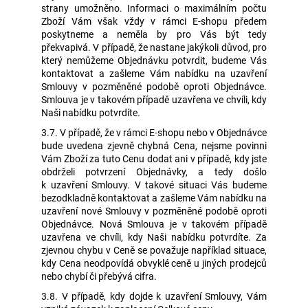
strany umožněno. Informaci o maximálním počtu
Zboží Vám však vždy v rámci E-shopu předem
poskytneme a neměla by pro Vás být tedy
překvapivá. V případě, že nastane jakýkoli důvod, pro
který nemůžeme Objednávku potvrdit, budeme Vás
kontaktovat a zašleme Vám nabídku na uzavření
Smlouvy v pozměněné podobě oproti Objednávce.
Smlouva je v takovém případě uzavřena ve chvíli, kdy
Naši nabídku potvrdíte.
3.7. V případě, že v rámci E-shopu nebo v Objednávce
bude uvedena zjevně chybná Cena, nejsme povinni
Vám Zboží za tuto Cenu dodat ani v případě, kdy jste
obdrželi potvrzení Objednávky, a tedy došlo
k uzavření Smlouvy. V takové situaci Vás budeme
bezodkladně kontaktovat a zašleme Vám nabídku na
uzavření nové Smlouvy v pozměněné podobě oproti
Objednávce. Nová Smlouva je v takovém případě
uzavřena ve chvíli, kdy Naši nabídku potvrdíte. Za
zjevnou chybu v Ceně se považuje například situace,
kdy Cena neodpovídá obvyklé ceně u jiných prodejců
nebo chybí či přebývá cifra.
3.8. V případě, kdy dojde k uzavření Smlouvy, Vám