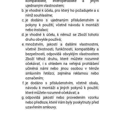
kompatibilitě, interoperabilitě a jiným
ujednaným vlastnostem;
je vhodné k účelu, pro který ho požadujete a s
nímž souhlasíme;
je dodáno s ujednaným příslušenstvím a
pokyny k použití, včetně návodu k montáži
nebo instalaci;
je vhodné k účelu, k němuž se Zboží tohoto
druhu obvykle používá;
množstvím, jakostí a dalšími vlastnostmi,
včetně životnosti, funkčnosti, kompatibility a
bezpečnosti, odpovídá obvyklým vlastnostem
Zboží téhož druhu, které můžete rozumně
očekávat, i s ohledem na veřejná prohlášení
učiněná námi nebo jinou osobou v témže
smluvním řetězci, zejména reklamou nebo
označením;
je dodáno s příslušenstvím, včetně obalu,
návodu k montáži a jiných pokynů k použití,
které můžete rozumně očekávat; a
odpovídá jakostí nebo provedením vzorku
nebo předloze, které Vám byly poskytnuty před
uzavřením smlouvy.