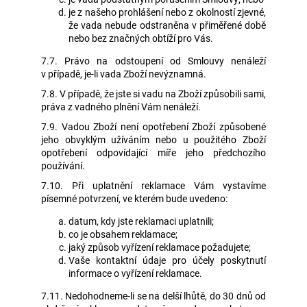
je z našeho prohlášení nebo z okolností zjevné,
že vada nebude odstraněna v přiměřené době
nebo bez značných obtíží pro Vás.
7.7. Právo na odstoupení od Smlouvy nenáleží
v případě, je-li vada Zboží nevýznamná.
7.8. V případě, že jste si vadu na Zboží způsobili sami,
práva z vadného plnění Vám nenáleží.
7.9. Vadou Zboží není opotřebení Zboží způsobené
jeho obvyklým užíváním nebo u použitého Zboží
opotřebení odpovídající míře jeho předchozího
používání.
7.10. Při uplatnění reklamace Vám vystavíme
písemné potvrzení, ve kterém bude uvedeno:
datum, kdy jste reklamaci uplatnili;
co je obsahem reklamace;
jaký způsob vyřízení reklamace požadujete;
Vaše kontaktní údaje pro účely poskytnutí
informace o vyřízení reklamace.
7.11. Nedohodneme-li se na delší lhůtě, do 30 dnů od