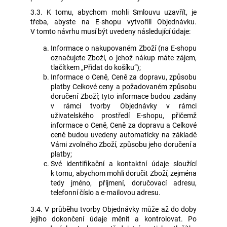
3.3. K tomu, abychom mohli Smlouvu uzavřít, je
třeba, abyste na E-shopu vytvořili Objednávku.
V tomto návrhu musí být uvedeny následující údaje:
Informace o nakupovaném Zboží (na E-shopu
označujete Zboží, o jehož nákup máte zájem,
tlačítkem „Přidat do košíku“);
Informace o Ceně, Ceně za dopravu, způsobu
platby Celkové ceny a požadovaném způsobu
doručení Zboží; tyto informace budou zadány
v rámci tvorby Objednávky v rámci
uživatelského prostředí E-shopu, přičemž
informace o Ceně, Ceně za dopravu a Celkové
ceně budou uvedeny automaticky na základě
Vámi zvolného Zboží, způsobu jeho doručení a
platby;
Své identifikační a kontaktní údaje sloužící
k tomu, abychom mohli doručit Zboží, zejména
tedy jméno, příjmení, doručovací adresu,
telefonní číslo a e-mailovou adresu.
3.4. V průběhu tvorby Objednávky může až do doby
jejího dokončení údaje měnit a kontrolovat. Po