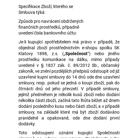
Specifikace Zboží, kterého se
Smlouva týká:
Způsob pro navrácení obdržených
finančních prostředků, případně
uvedení čísla bankovního účtu:
Je-li kupující spotřebitelem má právo v případě, že
objednal zboží prostřednictvím e-shopu spolku SK
Klatovy 1898, z.s. („
Společnost
“) nebo jiného
prostředku komunikace na dálku, mimo případy
uvedené v § 1837 zák. č. 89/2012 Sb., občanský
zákoník, ve znění pozdějších předpisů odstoupit od již
uzavřené kupní smlouvy do 14 dnů ode dne uzavření
smlouvy, resp. pokud se jedná o koupi zboží, pak do
čtrnácti dnů od jeho převzetí. V případě smlouvy,
jejímž předmětem je několik kusů zboží nebo dodání
několika částí zboží, začíná tato lhůta běžet až dnem
dodání posledního kusu nebo části zboží, a v případě
smlouvy, na základě které má být zboží dodáváno
pravidelně a opakovaně, ode dne dodání první
dodávky.
Toto odstoupení oznámí kupující Společnosti