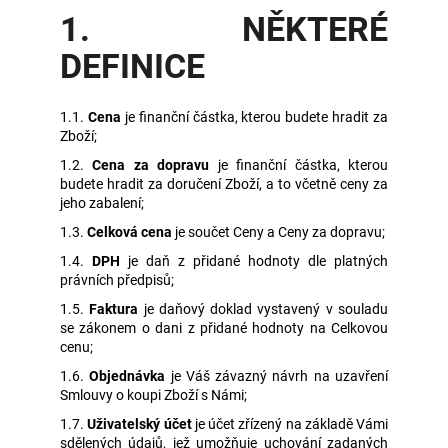
č
1. NĚKTERÉ
u
j
DEFINICE
e
m
e
1.1.
Cena
je finanční částka, kterou budete hradit za
Zboží;
1.2.
Cena za dopravu
je finanční částka, kterou
ČEPICE
budete hradit za doručení Zboží, a to včetně ceny za
UNISEX
jeho zabalení;
SK
KT
1.3.
Celková cena
je součet Ceny a Ceny za dopravu;
1898
1.4.
DPH
je daň z přidané hodnoty dle platných
250
právních předpisů;
Kč
1.5.
Faktura
je daňový doklad vystavený v souladu
se zákonem o dani z přidané hodnoty na Celkovou
cenu;
1.6.
Objednávka
je Váš závazný návrh na uzavření
Smlouvy o koupi Zboží s Námi;
1.7.
Uživatelský účet
je účet zřízený na základě Vámi
sdělených údajů, jež umožňuje uchování zadaných