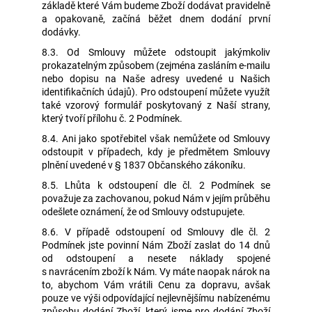
základě které Vám budeme Zboží dodávat pravidelně
a opakovaně, začíná běžet dnem dodání první
dodávky.
8.3. Od Smlouvy můžete odstoupit jakýmkoliv
prokazatelným způsobem (zejména zasláním e-mailu
nebo dopisu na Naše adresy uvedené u Našich
identifikačních údajů). Pro odstoupení můžete využít
také vzorový formulář poskytovaný z Naší strany,
který tvoří přílohu č. 2 Podmínek.
8.4. Ani jako spotřebitel však nemůžete od Smlouvy
odstoupit v případech, kdy je předmětem Smlouvy
plnění uvedené v § 1837 Občanského zákoníku.
8.5. Lhůta k odstoupení dle čl. 2 Podmínek se
považuje za zachovanou, pokud Nám v jejím průběhu
odešlete oznámení, že od Smlouvy odstupujete.
8.6. V případě odstoupení od Smlouvy dle čl. 2
Podmínek jste povinní Nám Zboží zaslat do 14 dnů
od odstoupení a nesete náklady spojené
s navrácením zboží k Nám. Vy máte naopak nárok na
to, abychom Vám vrátili Cenu za dopravu, avšak
pouze ve výši odpovídající nejlevnějšímu nabízenému
způsobu dodání Zboží, který jsme pro dodání Zboží