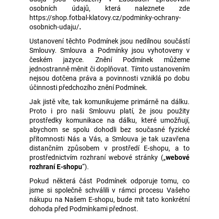
osobních údajů, která naleznete zde
a
https://shop.fotbal-klatovy.cz/podminky-ochrany-
j
osobnich-udaju/
.
í
Ustanovení těchto Podmínek jsou nedílnou součástí
t
Smlouvy. Smlouva a Podmínky jsou vyhotoveny v
českém jazyce. Znění Podmínek můžeme
?
jednostranně měnit či doplňovat. Tímto ustanovením
nejsou dotčena práva a povinnosti vzniklá po dobu
účinnosti předchozího znění Podmínek.
Jak jistě víte, tak komunikujeme primárně na dálku.
Proto i pro naši Smlouvu platí, že jsou použity
HLEDAT
prostředky komunikace na dálku, které umožňují,
abychom se spolu dohodli bez současné fyzické
přítomnosti Nás a Vás, a Smlouva je tak uzavřena
distančním způsobem v prostředí E-shopu, a to
D
prostřednictvím rozhraní webové stránky („
webové
o
rozhraní E-shopu
“).
p
Pokud některá část Podmínek odporuje tomu, co
o
jsme si společně schválili v rámci procesu Vašeho
r
nákupu na Našem E-shopu, bude mít tato konkrétní
u
dohoda před Podmínkami přednost.