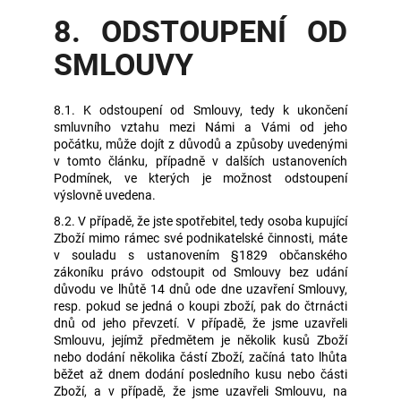
8. ODSTOUPENÍ OD
SMLOUVY
8.1. K odstoupení od Smlouvy, tedy k ukončení
smluvního vztahu mezi Námi a Vámi od jeho
počátku, může dojít z důvodů a způsoby uvedenými
v tomto článku, případně v dalších ustanoveních
Podmínek, ve kterých je možnost odstoupení
výslovně uvedena.
8.2. V případě, že jste spotřebitel, tedy osoba kupující
Zboží mimo rámec své podnikatelské činnosti, máte
v souladu s ustanovením §1829 občanského
zákoníku právo odstoupit od Smlouvy bez udání
důvodu ve lhůtě 14 dnů ode dne uzavření Smlouvy,
resp. pokud se jedná o koupi zboží, pak do čtrnácti
dnů od jeho převzetí. V případě, že jsme uzavřeli
Smlouvu, jejímž předmětem je několik kusů Zboží
nebo dodání několika částí Zboží, začíná tato lhůta
běžet až dnem dodání posledního kusu nebo části
Zboží, a v případě, že jsme uzavřeli Smlouvu, na