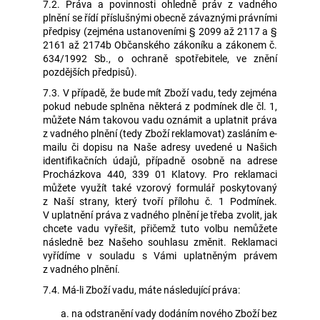
7.2. Práva a povinnosti ohledně práv z vadného
plnění se řídí příslušnými obecně závaznými právními
předpisy (zejména ustanoveními § 2099 až 2117 a §
2161 až 2174b Občanského zákoníku a zákonem č.
634/1992 Sb., o ochraně spotřebitele, ve znění
pozdějších předpisů).
7.3. V případě, že bude mít Zboží vadu, tedy zejména
pokud nebude splněna některá z podmínek dle čl. 1,
můžete Nám takovou vadu oznámit a uplatnit práva
z vadného plnění (tedy Zboží reklamovat) zasláním e-
mailu či dopisu na Naše adresy uvedené u Našich
identifikačních údajů, případně osobně na adrese
Procházkova 440, 339 01 Klatovy. Pro reklamaci
můžete využít také vzorový formulář poskytovaný
z Naší strany, který tvoří přílohu č. 1 Podmínek.
V uplatnění práva z vadného plnění je třeba zvolit, jak
chcete vadu vyřešit, přičemž tuto volbu nemůžete
následně bez Našeho souhlasu změnit. Reklamaci
vyřídíme v souladu s Vámi uplatněným právem
z vadného plnění.
7.4. Má-li Zboží vadu, máte následující práva:
na odstranění vady dodáním nového Zboží bez