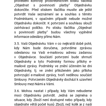
provedení kontroly prostřednictvím stisku tlačítka
„Objednat s povinností platby“ Objednávku
dokončíte. Před stiskem tlačítka musíte ale ještě
potvrdit Vaše seznámení se a souhlas s těmito
Podmínkami, v opačném případě nebude možné
Objednávku dokončit. K potvrzení a souhlasu slouží
zatrhávací políčko. Po stisku tlačítka „Objednat
s povinností platby“ budou všechny vyplněné
informace odeslány přímo Nám.
3.5. Vaši Objednávku Vám v co nejkratší době poté,
kdy Nám bude doručena, potvrdíme zprávou
odeslanou na Vaši e-mailovou adresu zadanou
v Objednávce. Součástí potvrzení bude shrnutí
Objednávky a tyto Podmínky formou přílohy e-
mailové zprávy. Podmínky ve znění účinném ke dni
Objednávky, tj. ve znění přiloženém jako příloha
potvrzující e-mailové zprávy, tvoří nedílnou součást
Smlouvy. Potvrzením Objednávky dochází k uzavření
Smlouvy mezi Námi a Vámi.
3.6. Mohou nastat i případy, kdy Vám nebudeme
moci Objednávku potvrdit. Jedná se zejména o
situace, kdy Zboží není dostupné nebo případy, kdy
objednáte větší počet kusů Zboží, než kolik je z naší