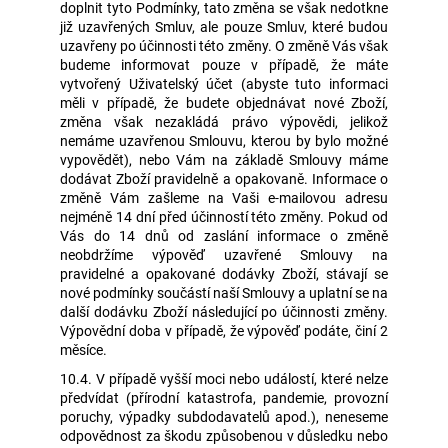
doplnit tyto Podmínky, tato změna se však nedotkne
již uzavřených Smluv, ale pouze Smluv, které budou
uzavřeny po účinnosti této změny. O změně Vás však
budeme informovat pouze v případě, že máte
vytvořený Uživatelský účet (abyste tuto informaci
měli v případě, že budete objednávat nové Zboží,
změna však nezakládá právo výpovědi, jelikož
nemáme uzavřenou Smlouvu, kterou by bylo možné
vypovědět), nebo Vám na základě Smlouvy máme
dodávat Zboží pravidelně a opakovaně. Informace o
změně Vám zašleme na Vaši e-mailovou adresu
nejméně 14 dní před účinností této změny. Pokud od
Vás do 14 dnů od zaslání informace o změně
neobdržíme výpověď uzavřené Smlouvy na
pravidelné a opakované dodávky Zboží, stávají se
nové podmínky součástí naší Smlouvy a uplatní se na
další dodávku Zboží následující po účinnosti změny.
Výpovědní doba v případě, že výpověď podáte, činí 2
měsíce.
10.4. V případě vyšší moci nebo událostí, které nelze
předvídat (přírodní katastrofa, pandemie, provozní
poruchy, výpadky subdodavatelů apod.), neneseme
odpovědnost za škodu způsobenou v důsledku nebo