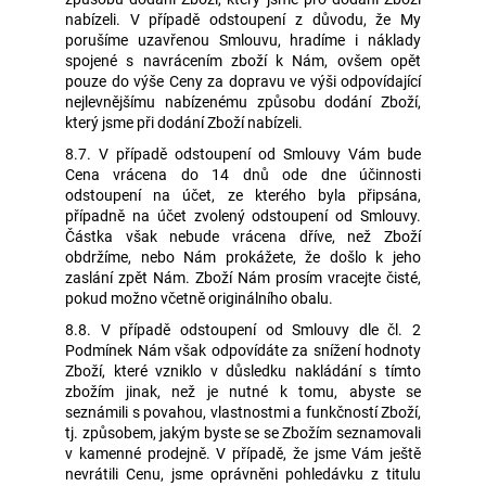
nabízeli. V případě odstoupení z důvodu, že My
porušíme uzavřenou Smlouvu, hradíme i náklady
spojené s navrácením zboží k Nám, ovšem opět
pouze do výše Ceny za dopravu ve výši odpovídající
nejlevnějšímu nabízenému způsobu dodání Zboží,
který jsme při dodání Zboží nabízeli.
8.7. V případě odstoupení od Smlouvy Vám bude
Cena vrácena do 14 dnů ode dne účinnosti
odstoupení na účet, ze kterého byla připsána,
případně na účet zvolený odstoupení od Smlouvy.
Částka však nebude vrácena dříve, než Zboží
obdržíme, nebo Nám prokážete, že došlo k jeho
zaslání zpět Nám. Zboží Nám prosím vracejte čisté,
pokud možno včetně originálního obalu.
8.8. V případě odstoupení od Smlouvy dle čl. 2
Podmínek Nám však odpovídáte za snížení hodnoty
Zboží, které vzniklo v důsledku nakládání s tímto
zbožím jinak, než je nutné k tomu, abyste se
seznámili s povahou, vlastnostmi a funkčností Zboží,
tj. způsobem, jakým byste se se Zbožím seznamovali
v kamenné prodejně. V případě, že jsme Vám ještě
nevrátili Cenu, jsme oprávněni pohledávku z titulu