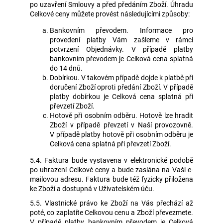
po uzavření Smlouvy a před předáním Zboží. Úhradu
Celkové ceny můžete provést následujícími způsoby:
Bankovním převodem. Informace pro
provedení platby Vám zašleme v rámci
potvrzení Objednávky. V případě platby
bankovním převodem je Celková cena splatná
do 14 dnů.
Dobírkou. V takovém případě dojde k platbě při
doručení Zboží oproti předání Zboží. V případě
platby dobírkou je Celková cena splatná při
převzetí Zboží.
Hotově při osobním odběru. Hotově lze hradit
Zboží v případě převzetí v Naší provozovně.
V případě platby hotově při osobním odběru je
Celková cena splatná při převzetí Zboží.
5.4. Faktura bude vystavena v elektronické podobě
po uhrazení Celkové ceny a bude zaslána na Vaši e-
mailovou adresu. Faktura bude též fyzicky přiložena
ke Zboží a dostupná v Uživatelském úču.
5.5. Vlastnické právo ke Zboží na Vás přechází až
poté, co zaplatíte Celkovou cenu a Zboží převezmete.
V případě platby bankovním převodem je Celková