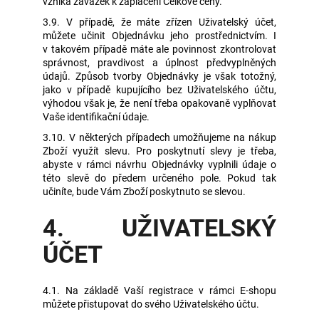
vzniká závazek k zaplacení Celkové ceny.
3.9. V případě, že máte zřízen Uživatelský účet,
můžete učinit Objednávku jeho prostřednictvím. I
v takovém případě máte ale povinnost zkontrolovat
správnost, pravdivost a úplnost předvyplněných
údajů. Způsob tvorby Objednávky je však totožný,
jako v případě kupujícího bez Uživatelského účtu,
výhodou však je, že není třeba opakovaně vyplňovat
Vaše identifikační údaje.
3.10. V některých případech umožňujeme na nákup
Zboží využít slevu. Pro poskytnutí slevy je třeba,
abyste v rámci návrhu Objednávky vyplnili údaje o
této slevě do předem určeného pole. Pokud tak
učiníte, bude Vám Zboží poskytnuto se slevou.
4. UŽIVATELSKÝ
ÚČET
4.1. Na základě Vaší registrace v rámci E-shopu
můžete přistupovat do svého Uživatelského účtu.