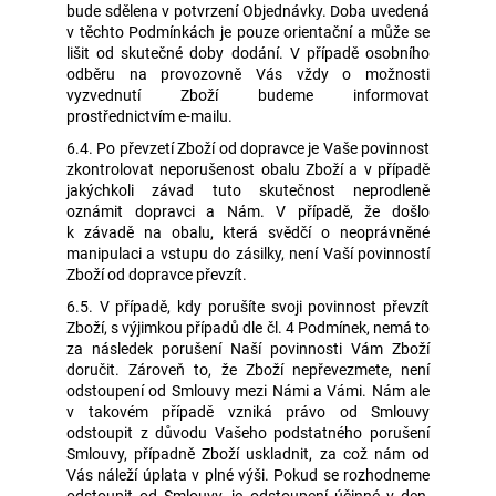
bude sdělena v potvrzení Objednávky. Doba uvedená
v těchto Podmínkách je pouze orientační a může se
lišit od skutečné doby dodání. V případě osobního
odběru na provozovně Vás vždy o možnosti
vyzvednutí Zboží budeme informovat
prostřednictvím e-mailu.
6.4. Po převzetí Zboží od dopravce je Vaše povinnost
zkontrolovat neporušenost obalu Zboží a v případě
jakýchkoli závad tuto skutečnost neprodleně
oznámit dopravci a Nám. V případě, že došlo
k závadě na obalu, která svědčí o neoprávněné
manipulaci a vstupu do zásilky, není Vaší povinností
Zboží od dopravce převzít.
6.5. V případě, kdy porušíte svoji povinnost převzít
Zboží, s výjimkou případů dle čl. 4 Podmínek, nemá to
za následek porušení Naší povinnosti Vám Zboží
doručit. Zároveň to, že Zboží nepřevezmete, není
odstoupení od Smlouvy mezi Námi a Vámi. Nám ale
v takovém případě vzniká právo od Smlouvy
odstoupit z důvodu Vašeho podstatného porušení
Smlouvy, případně Zboží uskladnit, za což nám od
Vás náleží úplata v plné výši. Pokud se rozhodneme
odstoupit od Smlouvy, je odstoupení účinné v den,