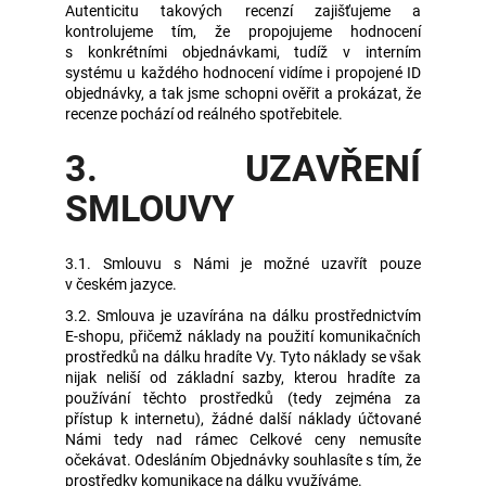
Autenticitu takových recenzí zajišťujeme a
kontrolujeme tím, že propojujeme hodnocení
s konkrétními objednávkami, tudíž v interním
systému u každého hodnocení vidíme i propojené ID
objednávky, a tak jsme schopni ověřit a prokázat, že
recenze pochází od reálného spotřebitele.
3. UZAVŘENÍ
SMLOUVY
3.1. Smlouvu s Námi je možné uzavřít pouze
v českém jazyce.
3.2. Smlouva je uzavírána na dálku prostřednictvím
E-shopu, přičemž náklady na použití komunikačních
prostředků na dálku hradíte Vy. Tyto náklady se však
nijak neliší od základní sazby, kterou hradíte za
používání těchto prostředků (tedy zejména za
přístup k internetu), žádné další náklady účtované
Námi tedy nad rámec Celkové ceny nemusíte
očekávat. Odesláním Objednávky souhlasíte s tím, že
prostředky komunikace na dálku využíváme.