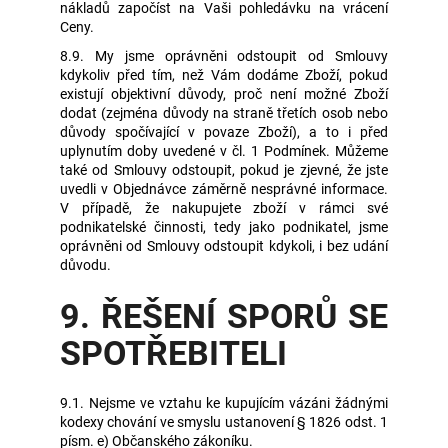
nákladů započíst na Vaši pohledávku na vrácení
Ceny.
8.9. My jsme oprávněni odstoupit od Smlouvy
kdykoliv před tím, než Vám dodáme Zboží, pokud
existují objektivní důvody, proč není možné Zboží
dodat (zejména důvody na straně třetích osob nebo
důvody spočívající v povaze Zboží), a to i před
uplynutím doby uvedené v čl. 1 Podmínek. Můžeme
také od Smlouvy odstoupit, pokud je zjevné, že jste
uvedli v Objednávce záměrně nesprávné informace.
V případě, že nakupujete zboží v rámci své
podnikatelské činnosti, tedy jako podnikatel, jsme
oprávněni od Smlouvy odstoupit kdykoli, i bez udání
důvodu.
9. ŘEŠENÍ SPORŮ SE
SPOTŘEBITELI
9.1. Nejsme ve vztahu ke kupujícím vázáni žádnými
kodexy chování ve smyslu ustanovení § 1826 odst. 1
písm. e) Občanského zákoníku.