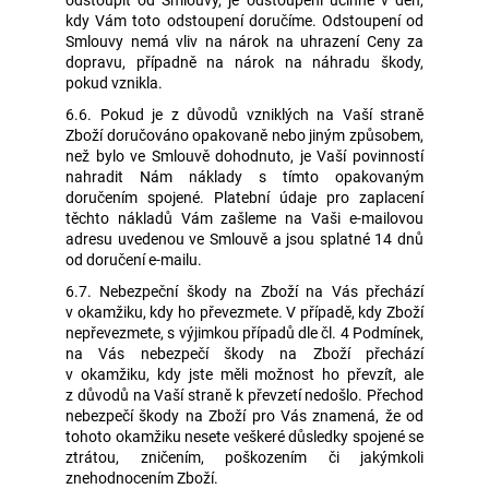
kdy Vám toto odstoupení doručíme. Odstoupení od
Smlouvy nemá vliv na nárok na uhrazení Ceny za
dopravu, případně na nárok na náhradu škody,
pokud vznikla.
6.6. Pokud je z důvodů vzniklých na Vaší straně
Zboží doručováno opakovaně nebo jiným způsobem,
než bylo ve Smlouvě dohodnuto, je Vaší povinností
nahradit Nám náklady s tímto opakovaným
doručením spojené. Platební údaje pro zaplacení
těchto nákladů Vám zašleme na Vaši e-mailovou
adresu uvedenou ve Smlouvě a jsou splatné 14 dnů
od doručení e-mailu.
6.7. Nebezpeční škody na Zboží na Vás přechází
v okamžiku, kdy ho převezmete. V případě, kdy Zboží
nepřevezmete, s výjimkou případů dle čl. 4 Podmínek,
na Vás nebezpečí škody na Zboží přechází
v okamžiku, kdy jste měli možnost ho převzít, ale
z důvodů na Vaší straně k převzetí nedošlo. Přechod
nebezpečí škody na Zboží pro Vás znamená, že od
tohoto okamžiku nesete veškeré důsledky spojené se
ztrátou, zničením, poškozením či jakýmkoli
znehodnocením Zboží.