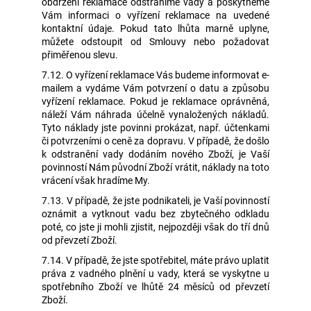
obdržení reklamace odstraníme vady a poskytneme
Vám informaci o vyřízení reklamace na uvedené
kontaktní údaje. Pokud tato lhůta marně uplyne,
můžete odstoupit od Smlouvy nebo požadovat
přiměřenou slevu.
7.12. O vyřízení reklamace Vás budeme informovat e-
mailem a vydáme Vám potvrzení o datu a způsobu
vyřízení reklamace. Pokud je reklamace oprávněná,
náleží Vám náhrada účelně vynaložených nákladů.
Tyto náklady jste povinni prokázat, např. účtenkami
či potvrzeními o ceně za dopravu. V případě, že došlo
k odstranění vady dodáním nového Zboží, je Vaší
povinností Nám původní Zboží vrátit, náklady na toto
vrácení však hradíme My.
7.13. V případě, že jste podnikateli, je Vaší povinností
oznámit a vytknout vadu bez zbytečného odkladu
poté, co jste ji mohli zjistit, nejpozději však do tří dnů
od převzetí Zboží.
7.14. V případě, že jste spotřebitel, máte právo uplatit
práva z vadného plnění u vady, která se vyskytne u
spotřebního Zboží ve lhůtě 24 měsíců od převzetí
Zboží.