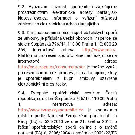
9.2. Vyřizování stížností spotřebitelů zajišťujeme
prostřednictvím elektronické adresy barta@sk-
klatovy1898.cz. Informaci o vyřízení stížnosti
zašleme na elektronickou adresu kupujícího.
9.3. K mimosoudnímu řešení spotřebitelských sporů
ze Smlouvy je příslušná Česká obchodní inspekce, se
sídlem Štěpánská 796/44, 110 00 Praha 1, IČ: 000 20
869, internetová adresa:
http://www.coi.cz
.
Platformu pro řešení sporů on-line nacházející se na
internetové adrese
http://ec.europa.eu/consumers/odr
je možné využít
při řešení sporů mezi prodávajícím a kupujícím, který
je spotřebitelem, z kupní smlouvy uzavřené
elektronickými prostředky.
9.4. Evropské spotřebitelské centrum Česká
republika, se sídlem Štěpánská 796/44, 110 00 Praha
1, internetová adresa:
http://www.evropskyspotrebitel.cz
je kontaktním
místem podle Nařízení Evropského parlamentu a
Rady (EU) č. 524/2013 ze dne 21. května 2013, o
řešení spotřebitelských sporů on-line a o změně
nařízení (ES) č. 2006/2004 a směrnice 2009/22/ES